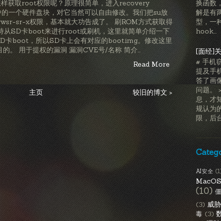
ry怎样获取root权限呢？原理很简单，进入recovery
换函数，
om中的一个硬件盘块，对它当然可以自由修改。我们把su放
解是有
予rwsr-sr-x权限，基本就大功告成了。 刷ROM方式获取得
型，一种
持从SD卡boot来进行root或刷机，这里就简单介绍一下
hook...
D卡boot，所以SD卡上会有对应的boot.img。修改这里
目的。 用于提权的漏洞 漏洞CVE号/名称 简介...
[面经]
# 手机
Read More
提及手机
答了画
问题。 
主页
较旧的博文 >
息，才
规认为
限，后台静
Categ
AI安全
(1
MacO
(10)
威
(3)
毒
(3)