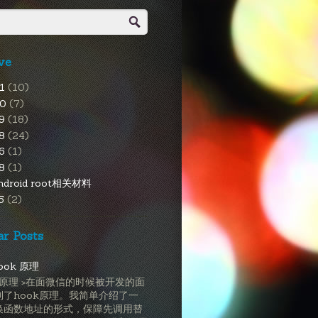
ve
21
(10)
20
(7)
19
(18)
18
(24)
16
(1)
8
(1)
ndroid root相关材料
15
(2)
ar Posts
ook 原理
ok原理 >在面微信的时候被开发的面
到了hook原理。我简单介绍了一
换函数地址的形式，保障先调用替