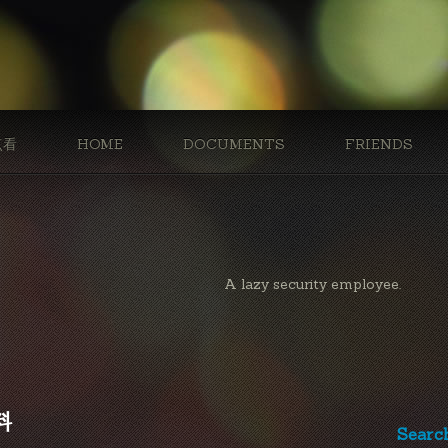
点看
HOME
DOCUMENTS
FRIENDS
A lazy security employee.
料
Searc