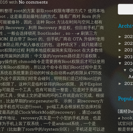
2016 with
No comments
点材料整理 root的方案 获取root权限有哪些方式？ 使用本地
oot，这是最原始最纯洁的方式。随着厂商对 Rom 的升
能被修补，因此，这种 Root 方法在时间与空间上都有
Archi
Recovery，利用 Recovery 来提权。但目前手机厂商
般会选择锁死 Bootloader ，so - -# 刷第三方
20
►
OM 是自带了 Root 的。但手机厂商在 OTA 升级时使用
20
►
进行验证来防止用户刷入修改过的包。这种情况下，就只能通过
20
取root权限的过程 利用本地提权漏洞来实现root 在大多数情
►
使用漏洞的原因： 中文版的/system路径是只读权限，
20
►
y操作的 chmod命令是需要拥有Root权限后才可以使用
20
▼
有Root权限的，所以这个命令在我们Root过程中是无
0
▼
系统在系统重新启动的时候会自动将su的权限从4755改
A
因为这个原因我们经常会碰到，明明我们是已经Root过的
20
►
权限了。这种只是临时获得的Root权限。 其中Exploit
exp可能是一个工具，也有可能是一整套，它是对于系统漏
利用的工具，突破上文的逻辑闭环的工作就是由它完成。根据
Popul
比如早期的ratc,psneuter等。 示例： 刷recovery方
连接手机也可以进行root。 pc端工具会根据机型选择对应
[面经]h
最高的是ClockWorkMod的recovery），通过cat或
应的硬件地址。 recovery其实是一个小型的手机系统，也是
# ho
解为手机上装了双系统，一个是android系统，一个是
试官问
系统被毁了（比如删了rom中的/system分区），手机还是可以进
般是替