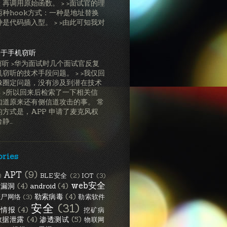
再调用原始函数。 > >面试官的理
两种hook方式：一种是地址替换
是代码插入型。 > >由此可知我对
关于手机窃听
窃听 >华为面试时几个面试官反复
窃听的技术手段问题。 > >我仅回
像圈定问题，没有涉及到潜在技术
> >所以回来后检索了一下相关信
知道原来还有侧信道攻击的事。 常
的方式是，APP 申请了麦克风权
...
ories
APT
(9)
BLE安全
(2)
IOT
(3)
)
web安全
S漏洞
(4)
android
(4)
勒索病毒
(4)
僵尸网络
(3)
勒索软件
安全
(31)
胁情报
(4)
挖矿病
数据泄露
(4)
渗透测试
(5)
物联网