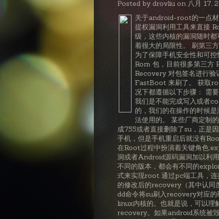
Posted by drovliu on 八月 17, 
关于android-root的一
提权漏洞利用工具来直接 R
级，这些内核的漏洞随时都可
着很大的局限性。 刷第三方的 
为了保障手机安全性和可控性，一
Rom 包，目前很多第三方 R
Recovery 对包签名
FastBoot 来刷了。 获
况下都遵循以下步骤： 需要
我们是不能完成写入或者cop
的，我们的在操作的时候是没
法使用的。 某些厂商定制的
成755或者直接删除了su，正是
手机，但是手机重启后就没有Root
在Root过程中扮演着关键角色;
洞或者Android源码漏洞加以
不同的版本，都会有不同的exploit，
式来实现root 通过pc端工具，
的修改后的recovery（其中认同度
dd命令将su刷入recovery对
linux内核的。也就是说，可以理
recovery。如果android