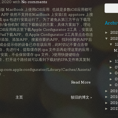
, 2020 with
No comments
MacBook 上使用iOS应用 , 也就是多数iOS应用都可
PP 依然不支持在MacBook 上安装(在 appstore 上搜
 ipa 包进行安装运行了。为了避免从第三方平台下载导
Archi
步/备份机制' 绕过下载验证的方案，具体方案如下，理论
S应用商店里下载Apple Configurator 2工具 ，安装该
20
►
d下载APP。在Apple Configurator 2工具里点击你连
20
▼
右键选择添加、添加APP、搜索你要的APP。找到你要的APP后
1
载完成会提示你的设备已存在该应用，此时切记不要点击替
▼
，先进行4，提取缓存的 ipa 文件后再处理这里的应用；
M
装，不会保留缓存 ipa 文件。)使用快捷键组合
以下路径，打开这个路径就可以看到下载好的IPA文件将其复制
1
►
0
►
.com.apple.configurator/Library/Caches/Assets/
0
►
...
0
►
Read More
0
►
20
►
20
►
主页
较旧的博文 >
20
►
20
►