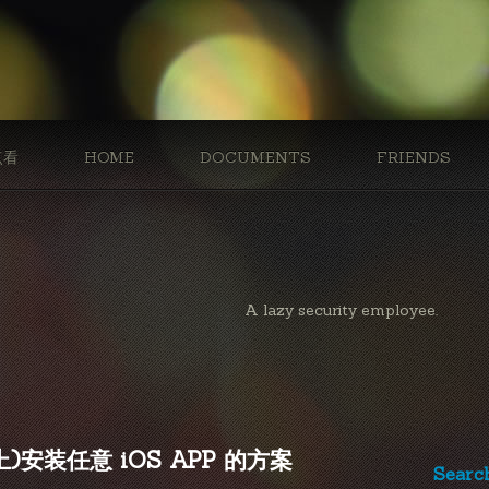
点看
HOME
DOCUMENTS
FRIENDS
A lazy security employee.
上)安装任意 iOS APP 的方案
Searc