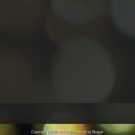
Copyright ©
2026
闲言碎语
| Powered by
Blogger