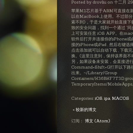
Posted by drovliu on 十二月 29
苹果M1芯片基于ARM可直接在新版 
以在MacBook上使用。不过部分 A
索不到)，于是大家就开始直接下载
致的安全问题，找到一个通过 '同
上可安装任意 iOS APP。在macO
软件后打开并连接你的iPhone或iPa
接的iPhone或iPad , 然后
点击添加就可以自动下载 , 下
换。(这里注意到，保持该界面不动
另，如果设备未安装，会直接进行安
Command+Shift+G打开
出来。~/Library/Group
Containers/K36BKF7T3D.group
TemporaryItems/MobileApps/ 
Categories:
iOS
,
ipa
,
MACOS
< 较新的博文
订阅：
博文 (Atom)