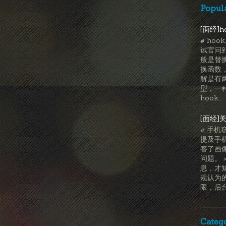
Popul
[面经]h
# ho
试官问
般是替
换函数，
解是有
型，一种
hook...
[面经]
# 手机
提及手机
答了画
问题。 
息，才
规认为
限，后台静
Categ