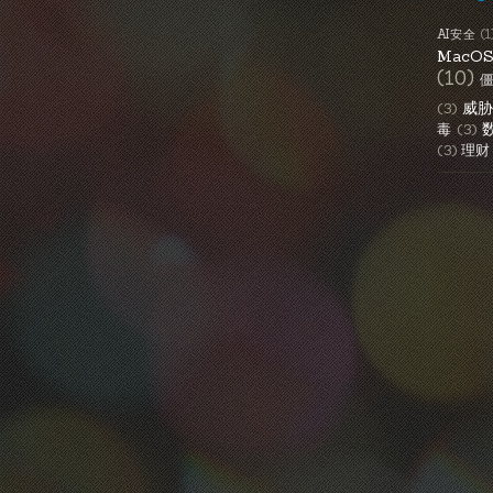
AI安全
(1
MacO
(10)
威
(3)
毒
(3)
(3)
理财