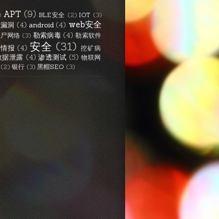
APT
(9)
BLE安全
(2)
IOT
(3)
)
web安全
S漏洞
(4)
android
(4)
勒索病毒
(4)
僵尸网络
(3)
勒索软件
安全
(31)
胁情报
(4)
挖矿病
数据泄露
(4)
渗透测试
(5)
物联网
(2)
银行
(3)
黑帽SEO
(3)