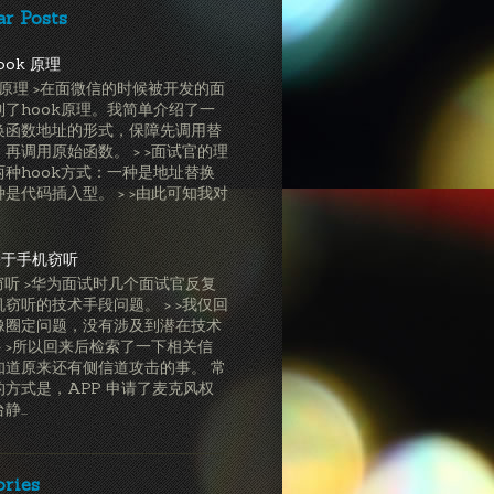
ar Posts
ook 原理
ok原理 >在面微信的时候被开发的面
到了hook原理。我简单介绍了一
换函数地址的形式，保障先调用替
再调用原始函数。 > >面试官的理
两种hook方式：一种是地址替换
是代码插入型。 > >由此可知我对
关于手机窃听
窃听 >华为面试时几个面试官反复
窃听的技术手段问题。 > >我仅回
像圈定问题，没有涉及到潜在技术
> >所以回来后检索了一下相关信
知道原来还有侧信道攻击的事。 常
的方式是，APP 申请了麦克风权
...
ories