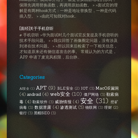
保障先调用替换函数，再调用原始函数。 > >面试官的理
解是有两种hook方式：一种是地址替换型，一种是代码
插入型。 > >由此可知我对hook...
[面经]关于手机窃听
# 手机窃听 >华为面试时几个面试官反复提及手机窃听的
技术手段问题。 > >我仅回答了画像圈定问题，没有涉及
到潜在技术问题。 > >所以回来后检索了一下相关信息，
才知道原来还有侧信道攻击的事。 常规认为的方式是，
APP 申请了麦克风权限，后台静...
Categories
APT
(9)
MacOS漏洞
BLE安全
(2)
IOT
(3)
AI安全
(1)
web安全
(10)
(4)
android
(4)
勒索病
僵尸网络
(3)
安全
(31)
毒
(4)
威胁情报
(4)
勒索软件
(3)
挖矿
数据泄露
(4)
渗透测试
(5)
病毒
(3)
物联网
(3)
理财
(2)
银行
(3)
黑帽SEO
(3)