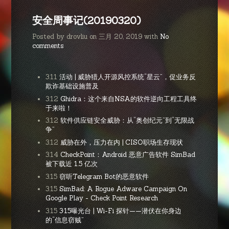
安全周事记(20190320)
Posted by drovliu on 三月 20, 2019 with
No
comments
3.11
活动 | 威胁猎人开源风控系统“星云”，促业务反
欺诈基础设施普及
3.12
Ghidra：这个来自NSA的软件逆向工程工具终
于来啦！
3.12
软件供应链安全威胁：从“奥创纪元”到“无限战
争”
3.12
威胁在外，压力在内 | CISO职场生存现状
3.14
CheckPoint：Android 恶意广告软件 SimBad
被下载近 1.5 亿次
3.15
窃听Telegram Bot的恶意软件
3.15
SimBad: A Rogue Adware Campaign On
Google Play - Check Point Research
3.15
3·15曝光台 | Wi-Fi 探针——潜伏在你身边
的“信息窃贼”