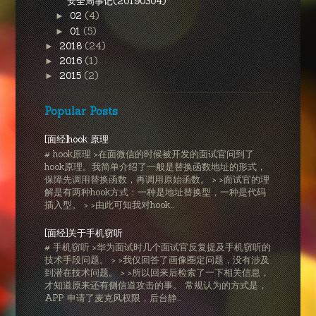
安全周事记(20190304)
02
(4)
►
01
(5)
►
2018
(24)
►
2016
(1)
►
2015
(2)
►
Popular Posts
[面经]hook 原理
# hook原理 >在面微信的时候被开发的面试官问到了
hook原理。我简单介绍了一般是替换函数地址的形式，
保障先调用替换函数，再调用原始函数。 > >面试官的理
解是有两种hook方式：一种是地址替换型，一种是代码
插入型。 > >由此可知我对hook...
[面经]关于手机窃听
# 手机窃听 >华为面试时几个面试官反复提及手机窃听的
技术手段问题。 > >我仅回答了画像圈定问题，没有涉及
到潜在技术问题。 > >所以回来后检索了一下相关信息，
才知道原来还有侧信道攻击的事。 常规认为的方式是，
APP 申请了麦克风权限，后台静...