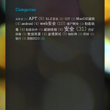
Categories
APT
(9)
MacOS漏洞
BLE安全
(2)
IOT
(3)
AI安全
(1)
web安全
(10)
(4)
android
(4)
勒索病
僵尸网络
(3)
安全
(31)
毒
(4)
威胁情报
(4)
勒索软件
(3)
挖矿
数据泄露
(4)
渗透测试
(5)
病毒
(3)
物联网
(3)
理财
(2)
银行
(3)
黑帽SEO
(3)