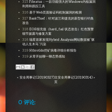
3.15
Fibratus：一款功能强大的Windows内核漏洞
利用和跟踪工具
3.16
基于Web页面验证码机制漏洞的检测
3.17
BankThief：针对波兰和捷克的新型银行钓鱼
攻击
3.18
EOS假充值（hard_fail 状态攻击）红色预警
细节披露与修复方案
3.18
瑞星首家发现Hybrid Analysis网站数据被“驱
动人生木马”污染
3.19
Kthrotlds挖矿病毒详细分析报告
3.19
从零开始聊一聊态势感知
< 安全周事记(20190327)
主
安全周事记(20190314) >
页
0 评论: