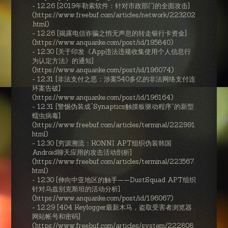
- 12.26 [2019年勒索软件：针对市政部门的全面攻击]
(https://www.freebuf.com/articles/network/223202
.html)
- 12.26 [揭露电信诈骗之悄无声息的转走银行卡资金]
(https://www.anquanke.com/post/id/195840)
- 12.30 [关于印发《App违法违规收集使用个人信息行
为认定方法》的通知]
(https://www.anquanke.com/post/id/196074)
- 12.31 [非法支付之恶：涉案540多亿的非法网络支付连
环案告破]
(https://www.anquanke.com/post/id/196164)
- 12.31 [警惕伪装成“Synaptics触摸板驱动程序”的新型
蠕虫病毒]
(https://www.freebuf.com/articles/terminal/222991.
html)
- 12.30 [穷源溯流：KONNI APT组织伪装韩国
Android聊天应用的攻击活动剖析]
(https://www.freebuf.com/articles/terminal/223567.
html)
- 12.30 [伸向中亚地区的触手——DustSquad APT组织
针对乌兹别克斯坦的活动分析]
(https://www.anquanke.com/post/id/196067)
- 12.29 [404 Keylogger最新木马，盗取受害者浏览器
网站帐号和密码]
(https://www.freebuf.com/articles/system/222808.