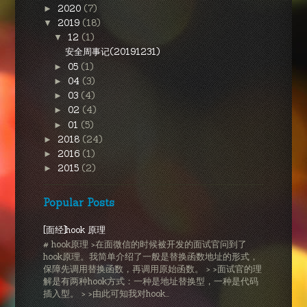
2020
(7)
►
2019
(18)
▼
12
(1)
▼
安全周事记(20191231)
05
(1)
►
04
(3)
►
03
(4)
►
02
(4)
►
01
(5)
►
2018
(24)
►
2016
(1)
►
2015
(2)
►
Popular Posts
[面经]hook 原理
# hook原理 >在面微信的时候被开发的面试官问到了
hook原理。我简单介绍了一般是替换函数地址的形式，
保障先调用替换函数，再调用原始函数。 > >面试官的理
解是有两种hook方式：一种是地址替换型，一种是代码
插入型。 > >由此可知我对hook...