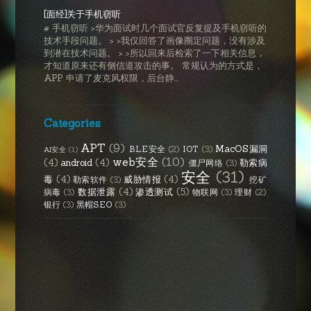
[面经]关于手机窃听
# 手机窃听 >华为面试时几个面试官反复提及手机窃听的
技术手段问题。 > >我仅回答了画像圈定问题，没有涉及
到潜在技术问题。 > >所以回来后检索了一下相关信息，
才知道原来还有侧信道攻击的事。 常规认为的方式是，
APP 申请了麦克风权限，后台静...
Categories
APT
(9)
MacOS漏洞
BLE安全
(2)
IOT
(3)
AI安全
(1)
web安全
(10)
(4)
android
(4)
勒索病
僵尸网络
(3)
安全
(31)
毒
(4)
威胁情报
(4)
勒索软件
(3)
挖矿
数据泄露
(4)
渗透测试
(5)
病毒
(3)
物联网
(3)
理财
(2)
银行
(3)
黑帽SEO
(3)