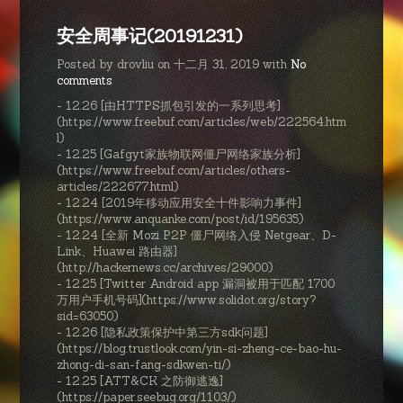
安全周事记(20191231)
Posted by drovliu on 十二月 31, 2019 with
No
comments
- 12.26 [由HTTPS抓包引发的一系列思考]
(https://www.freebuf.com/articles/web/222564.htm
l)
- 12.25 [Gafgyt家族物联网僵尸网络家族分析]
(https://www.freebuf.com/articles/others-
articles/222677.html)
- 12.24 [2019年移动应用安全十件影响力事件]
(https://www.anquanke.com/post/id/195635)
- 12.24 [全新 Mozi P2P 僵尸网络入侵 Netgear、D-
Link、Huawei 路由器]
(http://hackernews.cc/archives/29000)
- 12.25 [Twitter Android app 漏洞被用于匹配 1700
万用户手机号码](https://www.solidot.org/story?
sid=63050)
- 12.26 [隐私政策保护中第三方sdk问题]
(https://blog.trustlook.com/yin-si-zheng-ce-bao-hu-
zhong-di-san-fang-sdkwen-ti/)
- 12.25 [ATT&CK 之防御逃逸]
(https://paper.seebug.org/1103/)