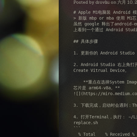
Posted by drovliu on 六月 10, 
# Apple M1电脑装 Android 模
> 新版 mbp or mba 使
虽然 google 释出了android-
上看到一个通过 Android Stu
## 具体步骤

1. 更新你的 Android Studi
2. Android Studio 右上角打开 
Create Vitrual Device。

    **重点在选择System Image的时候，选 Other Images 的标签。ABI 显示支持的
芯片是 arm64-v8a。**

![](https://miro.medium.co
3. 下载完成，启动时会遇到：The emu
4. 打开Terminal，执行： ~/Libr
replace.sh

```

  % Total    % Received % Xferd  Average Speed   Time    Time     Time  