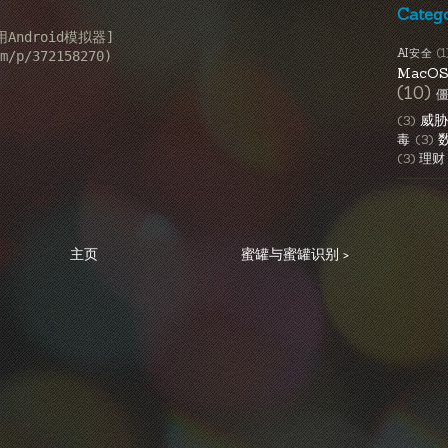
Categ
用Android模拟器]
AI安全
(1
MacO
(10)
威
(3)
毒
(3)
(3)
理财
主页
蜜罐与蜜罐识别 >