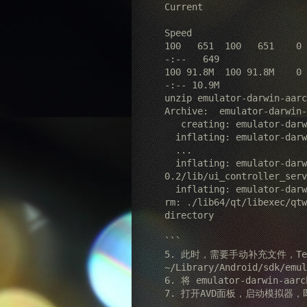
Current

                                 Dload  Upload   Total  
Speed

100   651  100   651    0 
-:--   649

100 91.8M  100 91.8M    0 
-:-- 10.9M

unzip emulator-darwin-aarc
Archive:  emulator-darwin-
   creating: emulator-darwin-aarch64-0.2/

  inflating: emulator-darwin-aarch64-0.2/NOTICE.csv

  ...

  inflating: emulator-darwin-aarch64-
0.2/lib/ui_controller_serv
  inflating: emulator-darwin-aarch64-0.2/emulator  

rm: ./lib64/qt/libexec/qtw
directory

```

5. 此时，需要手动补充文件，Ter
~/Library/Android/sdk/emul
6. 将 emulator-darwin
7. 打开AVD面板，启动模拟器，