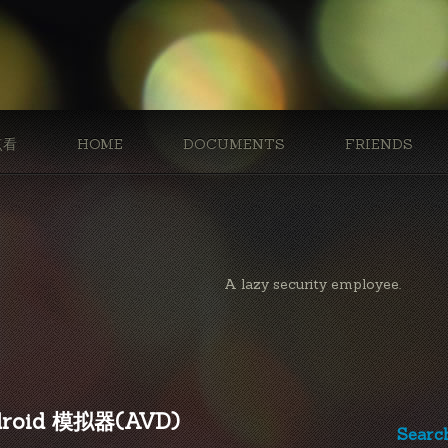
点看
HOME
DOCUMENTS
FRIENDS
A lazy security employee.
roid 模拟器(AVD)
Searc