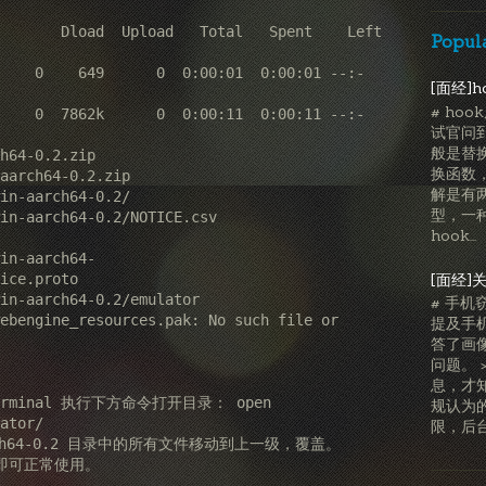
 Spent    Left  
Popul
    0    649      0  0:00:01  0:00:01 --:-
[面经]h
# ho
    0  7862k      0  0:00:11  0:00:11 --:-
试官问
般是替
h64-0.2.zip

换函数，
aarch64-0.2.zip

解是有
型，一种
hook...
ice.proto  

[面经]
# 手机
ebengine_resources.pak: No such file or 
提及手机
答了画
问题。 
息，才
minal 执行下方命令打开目录： open 
规认为
ator/  

限，后台静
-aarch64-0.2 目录中的所有文件移动到上一级，覆盖。

即可正常使用。
