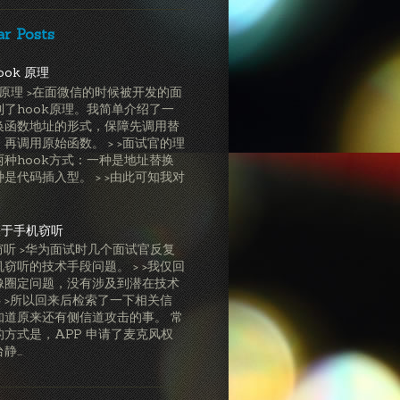
ar Posts
ook 原理
ok原理 >在面微信的时候被开发的面
到了hook原理。我简单介绍了一
换函数地址的形式，保障先调用替
再调用原始函数。 > >面试官的理
两种hook方式：一种是地址替换
是代码插入型。 > >由此可知我对
关于手机窃听
窃听 >华为面试时几个面试官反复
窃听的技术手段问题。 > >我仅回
像圈定问题，没有涉及到潜在技术
> >所以回来后检索了一下相关信
知道原来还有侧信道攻击的事。 常
的方式是，APP 申请了麦克风权
...