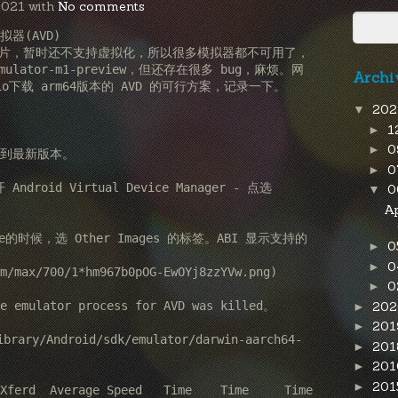
2021 with
No comments
拟器(AVD)

用 M1芯片，暂时还不支持虚拟化，所以很多模拟器都不可用了，
emulator-m1-preview，但还存在很多 bug，麻烦。网
Archi
dio下载 arm64版本的 AVD 的可行方案，记录一下。

20
▼
1
►
0
►
o 到最新版本。

0
►
Android Virtual Device Manager - 点选 
0
▼
A
0
►
0
►
m/max/700/1*hm967b0pOG-EwOYj8zzYVw.png)

0
►
lator process for AVD was killed。

20
►
20
►
ary/Android/sdk/emulator/darwin-aarch64-
20
►
20
►
20
►