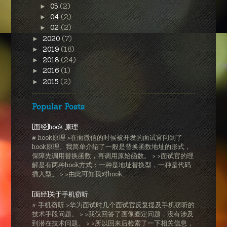
05
(2)
►
04
(2)
►
02
(2)
►
2020
(7)
►
2019
(18)
►
2018
(24)
►
2016
(1)
►
2015
(2)
►
Popular Posts
[面经]hook 原理
# hook原理 >在面微信的时候被开发的面试官问到了
hook原理。我简单介绍了一般是替换函数地址的形式，
保障先调用替换函数，再调用原始函数。 > >面试官的理
解是有两种hook方式：一种是地址替换型，一种是代码
插入型。 > >由此可知我对hook...
[面经]关于手机窃听
# 手机窃听 >华为面试时几个面试官反复提及手机窃听的
技术手段问题。 > >我仅回答了画像圈定问题，没有涉及
到潜在技术问题。 > >所以回来后检索了一下相关信息，