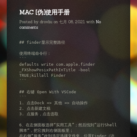
MAC [伪]使用手册
Posted by drovliu on 七月 08, 2021 with
No
comments
## finder显示完整路径

使用终端命令行：

```

defaults write com.apple.finder 
_FXShowPosixPathInTitle -bool 
TRUE;killall Finder

```

## 右键 Open With VSCode

```

1. 点击Dock => 其他 => 自动操作

2. 点击新建文稿

3. 点服务，点击选取

6、在左侧面板选择“实用工具”；然后找到”运行Shell
脚本“，把它拽到右侧面板里；

在右侧“服务”收到选定选择文件夹，位置Finder（访