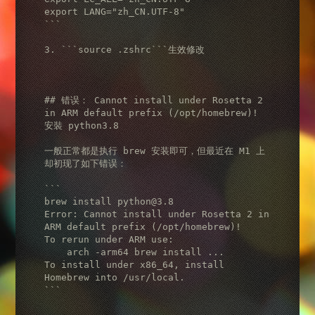
export LANG="zh_CN.UTF-8"

```

3. ```source .zshrc```生效修改

## 错误： Cannot install under Rosetta 2 
in ARM default prefix (/opt/homebrew)!

安裝 python3.8

一般正常都是执行 brew 安装即可，但最近在 M1 上
却初现了如下错误：

```

brew install python@3.8

Error: Cannot install under Rosetta 2 in 
ARM default prefix (/opt/homebrew)!

To rerun under ARM use:

    arch -arm64 brew install ...

To install under x86_64, install 
Homebrew into /usr/local.

```
