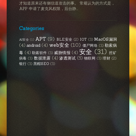
才知道原来还有侧信道攻击的事。 常规认为的方式是，
APP 申请了麦克风权限，后台静...
Categories
APT
(9)
MacOS漏洞
BLE安全
(2)
IOT
(3)
AI安全
(1)
web安全
(10)
(4)
android
(4)
勒索病
僵尸网络
(3)
安全
(31)
毒
(4)
威胁情报
(4)
勒索软件
(3)
挖矿
数据泄露
(4)
渗透测试
(5)
病毒
(3)
物联网
(3)
理财
(2)
银行
(3)
黑帽SEO
(3)