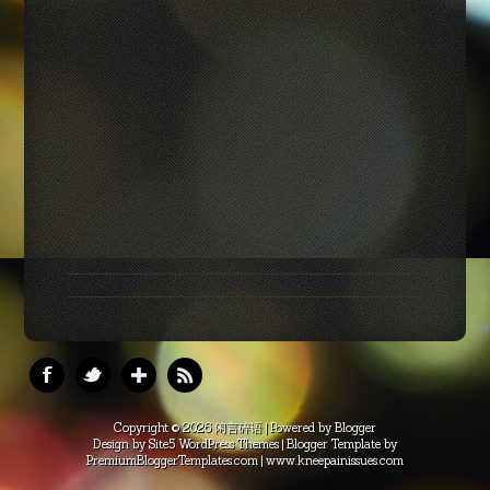
Copyright ©
2026
闲言碎语
| Powered by
Blogger
Design by
Site5 WordPress Themes
| Blogger Template by
PremiumBloggerTemplates.com
|
www.kneepainissues.com