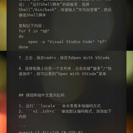
达）；“运行Shell脚本”的面板里，选择
Shell”/bin/bash“，传递输入“作为自变量”，然后
修改Shell脚本

复制以下内容：

for f in "$@"

do

    open -a "Visual Studio Code" "$f"

done

7、之后，保存cmd+s，保存为Open With VSCode

8、选择电脑上任意一个文件夹，点击右键“服务”/"快
速操作"，就可以看到“Open With VSCode”菜单

```

## 偶现终端中文显示乱码

1. 运行```locale```命令查看本地编码方式

2. ```vi .zshrc```修改默认编码格式，添加如下
内容

```

export LC_ALL="zh_CN.UTF-8"
